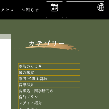
ENGL
宿
アクセス
お知らせ
泊
予
季節のたより
旬の味覚
館内 玄関 お部屋
約
宮津温泉
食事処・四季膳花の
宿泊プラン
メディア紹介
アメニティー