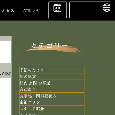
ENGL
宿
アクセス
お知らせ
泊
予
季節のたより
べて表示
旬の味覚
館内 玄関 お部屋
約
宮津温泉
食事処・四季膳花の
宿泊プラン
メディア紹介
アメニティー