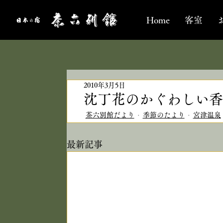
Home
客室
2010年3月5日
沈丁花のかぐわしい香
茶六別館だより
季節のたより
宮津温泉
最新記事