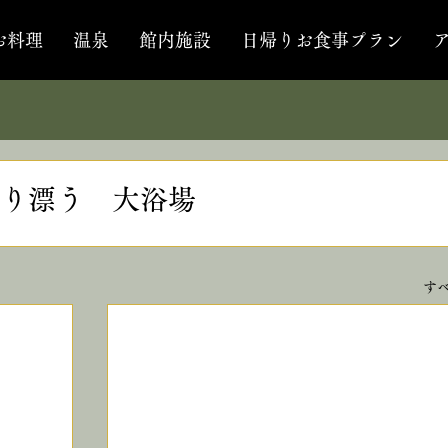
お料理
温泉
館内施設
日帰りお食事プラン
り漂う 大浴場
す