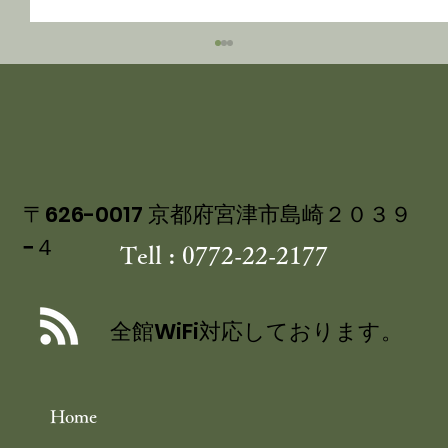
〒626-0017 京都府宮津市島崎２０３９
−４
Tell : 0772-22-2177
海の京都・宮津で 涼を呼ぶ 夏のしつ
らえ 祇園祭を彩る 宮津産ヒオウギ
全館WiFi対応しております。
Home