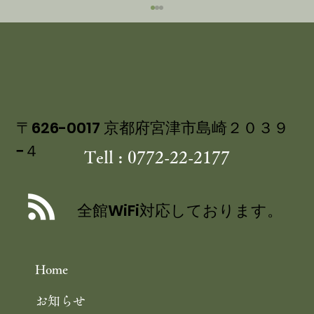
〒626-0017 京都府宮津市島崎２０３９
−４
Tell : 0772-22-2177
丹後産岩がき ミネラル豊富な 海のミ
ルク 飯尾醸造 富士酢プレミアム使用
全館WiFi対応しております。
の 特製ジュレ添え
Home
お知らせ