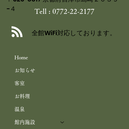
−４
Tell : 0772-22-2177
丹後産岩がき ミネラル豊富な 海のミ
ルク 飯尾醸造 富士酢プレミアム使用
全館WiFi対応しております。
の 特製ジュレ添え
Home
お知らせ
客室
お料理
温泉
館内施設