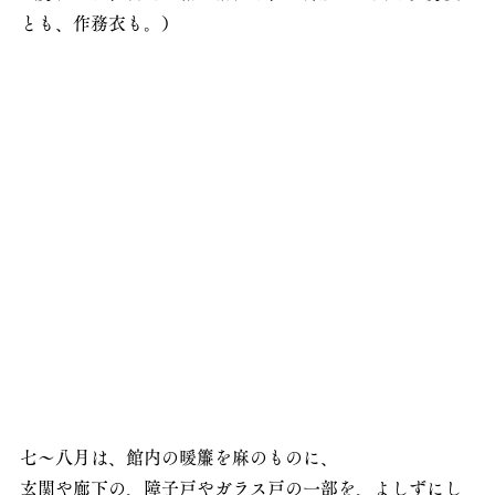
とも、作務衣も。）
七～八月は、館内の暖簾を麻のものに、
玄関や廊下の、障子戸やガラス戸の一部を、よしずにし