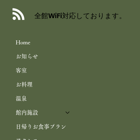
舞鶴自然文化園 アジサイ園 6/30まで
／舞鶴引揚記念館 企画展「ウズベキス
全館WiFi対応しております。
タンと舞鶴」 10/25まで 舞鶴観光
Home
お知らせ
客室
お料理
温泉
館内施設
日帰りお食事プラン