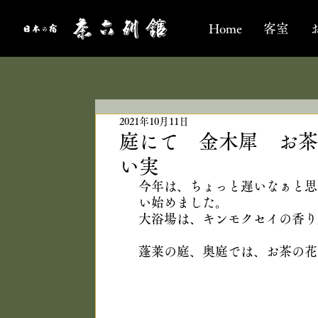
Home
客室
2021年10月11日
庭にて 金木犀 お茶
い実
今年は、ちょっと遅いなぁと思
い始めました。
大浴場は、キンモクセイの香り
蓬莱の庭、奥庭では、お茶の花