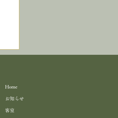
しつ
丹後産岩がき ミネラル豊富な 海の
ギ
ルク 飯尾醸造 富士酢プレミアム使
の 特製ジュレ添え
Home
お知らせ
客室
」コ