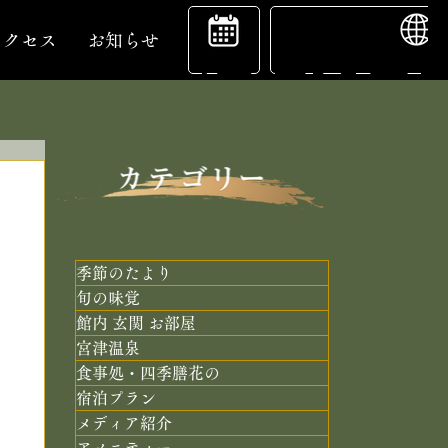
ENGL
宿
アクセス
お知らせ
泊
予
季節のたより
旬の味覚
館内 玄関 お部屋
約
宮津温泉
食事処・四季膳花の
宿泊プラン
メディア紹介
アメニティー