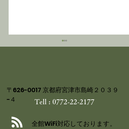
〒626-0017 京都府宮津市島崎２０３９
−４
Tell : 0772-22-2177
丹後産岩がき ミネラル豊富な 海のミ
ルク 飯尾醸造 富士酢プレミアム使用
全館WiFi対応しております。