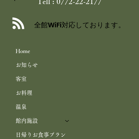
Tell : 0772-22-2177
舞鶴自然文化園 アジサイ園 6/30まで
／舞鶴引揚記念館 企画展「ウズベキス
全館WiFi対応しております。
タンと舞鶴」 10/25まで 舞鶴観光
Home
お知らせ
客室
お料理
温泉
館内施設
日帰りお食事プラン