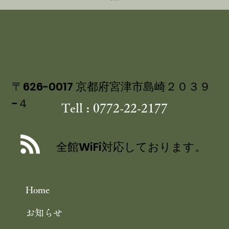
〒626-0017 京都府宮津市島崎２０３９
−４
Tell : 0772-22-2177
講談社ベストカー 「くるまの週末」コ
ーナーにて 茶六別館の食事処・四季膳
全館WiFi対応しております。
花の をご紹介いただきました
Home
お知らせ