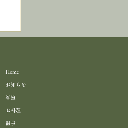
しつ
舞鶴自然文化園 アジサイ園 6/30ま
ギ
／舞鶴引揚記念館 企画展「ウズベキ
タンと舞鶴」 10/25まで 舞鶴観光
Home
お知らせ
客室
のミ
お料理
使用
温泉