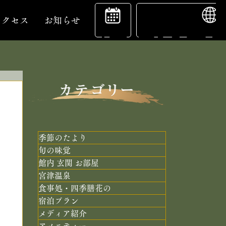
ENGL
宿
アクセス
お知らせ
泊
予
季節のたより
旬の味覚
館内 玄関 お部屋
約
宮津温泉
食事処・四季膳花の
宿泊プラン
メディア紹介
アメニティー