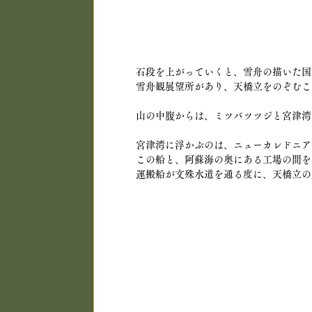
石段を上がっていくと、雪舟の描いた国
雪舟観展望所があり、天橋立をのぞむこ
山の中腹からは、ミツバツツジと宮津湾
宮津湾に浮かぶのは、ニューカレドニア
この船と、阿蘇海の奥にある工場の間を
運搬船が文殊水道を通る度に、天橋立の