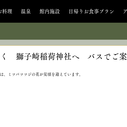
お料理
温泉
館内施設
日帰りお食事プラン
く 獅子崎稲荷神社へ バスでご案
は、ミツバツツジの花が見頃を迎えています。