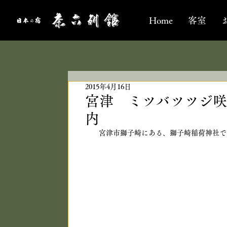
Home
客室
2015年4月16日
宮津 ミツバツツジ咲
内
宮津市獅子崎にある、獅子崎稲荷神社で