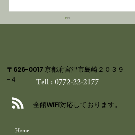
〒626-0017 京都府宮津市島崎２０３９
−４
Tell : 0772-22-2177
舞鶴自然文化園 アジサイ園 6/30まで
／舞鶴引揚記念館 企画展「ウズベキス
全館WiFi対応しております。
タンと舞鶴」 10/25まで 舞鶴観光
Home