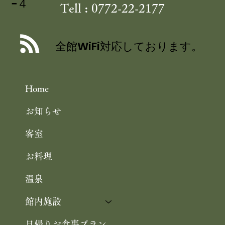
−４
Tell : 0772-22-2177
舞鶴自然文化園 アジサイ園 6/30まで
／舞鶴引揚記念館 企画展「ウズベキス
全館WiFi対応しております。
タンと舞鶴」 10/25まで 舞鶴観光
Home
お知らせ
客室
お料理
温泉
館内施設
日帰りお食事プラン