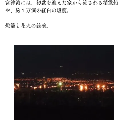
宮津湾には、初盆を迎えた家から流される精霊船
や、約１万個の紅白の燈籠。
燈籠と花火の競演。