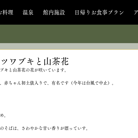
お料理
温泉
館内施設
日帰りお食事プラン
ツワブキと山茶花
ブキと山茶花の花が咲いています。
、赤ちゃん初土俵入りで、有名です（今年は台風で中止）。
め。
のそばは、さわやかな甘い香りが漂っていす。