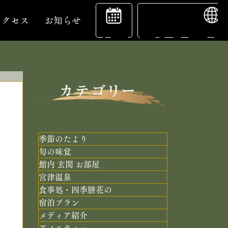
ENGL
宿
アクセス
お知らせ
泊
予
季節のたより
旬の味覚
館内 玄関 お部屋
約
宮津温泉
食事処・四季膳花の
宿泊プラン
メディア紹介
アメニティー