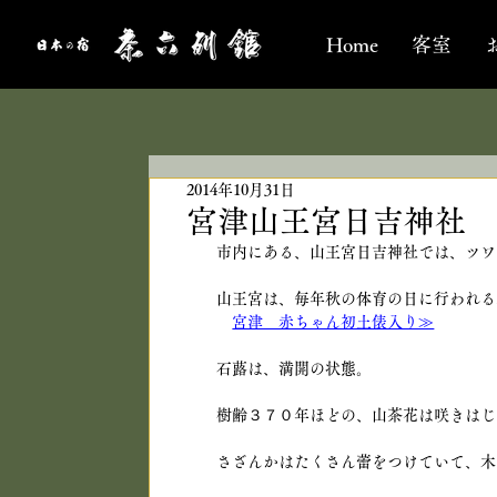
Home
客室
2014年10月31日
宮津山王宮日吉神社 
市内にある、山王宮日吉神社では、ツワ
山王宮は、毎年秋の体育の日に行われる
宮津　赤ちゃん初土俵入り≫
石蕗は、満開の状態。
樹齢３７０年ほどの、山茶花は咲きはじ
さざんかはたくさん蕾をつけていて、木