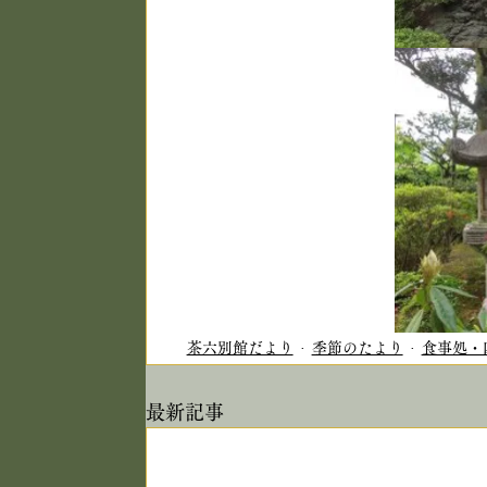
茶六別館だより
季節のたより
食事処・
最新記事