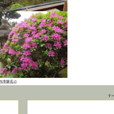
四季膳花の
す