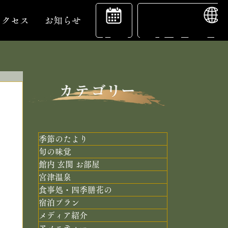
ENGL
宿
アクセス
お知らせ
泊
予
季節のたより
旬の味覚
館内 玄関 お部屋
約
宮津温泉
食事処・四季膳花の
宿泊プラン
メディア紹介
アメニティー