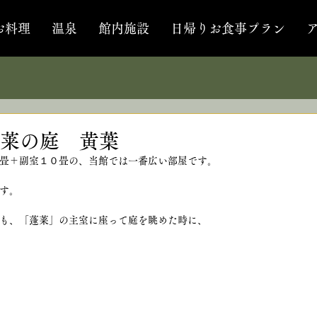
お料理
温泉
館内施設
日帰りお食事プラン
莱の庭 黄葉
畳＋副室１０畳の、当館では一番広い部屋です。
す。
も、「蓬莱」の主室に座って庭を眺めた時に、