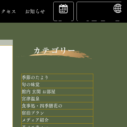
ENGL
宿
アクセス
お知らせ
泊
予
季節のたより
旬の味覚
館内 玄関 お部屋
約
宮津温泉
食事処・四季膳花の
宿泊プラン
メディア紹介
アメニティー