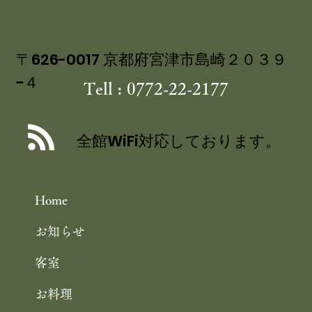
〒626-0017 京都府宮津市島崎２０３９
−４
Tell : 0772-22-2177
丹後産岩がき ミネラル豊富な 海のミ
ルク 飯尾醸造 富士酢プレミアム使用
全館WiFi対応しております。
の 特製ジュレ添え
Home
お知らせ
客室
お料理