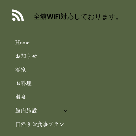
丹後産岩がき ミネラル豊富な 海のミ
ルク 飯尾醸造 富士酢プレミアム使用
全館WiFi対応しております。
の 特製ジュレ添え
Home
お知らせ
客室
お料理
温泉
館内施設
日帰りお食事プラン