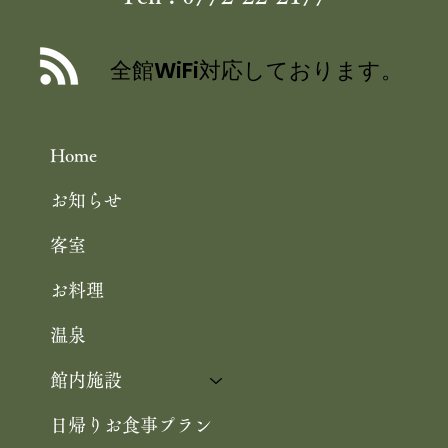
丹後産岩がき ミネラル豊富な 海のミ
ルク 飯尾醸造 富士酢プレミアム使用
全館WiFi対応しております。
の 特製ジュレ添え
Home
お知らせ
客室
お料理
温泉
館内施設
日帰りお食事プラン