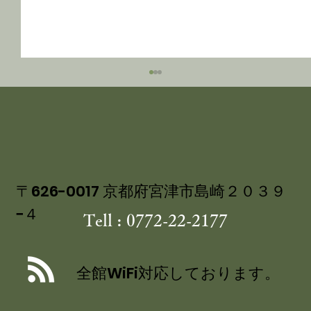
〒626-0017 京都府宮津市島崎２０３９
−４
Tell : 0772-22-2177
丹後産岩がき ミネラル豊富な 海のミ
ルク 飯尾醸造 富士酢プレミアム使用
全館WiFi対応しております。
の 特製ジュレ添え