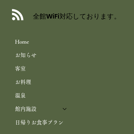
海の京都・宮津で 涼を呼ぶ 夏のしつ
らえ 祇園祭を彩る 宮津産ヒオウギ
全館WiFi対応しております。
Home
お知らせ
客室
お料理
温泉
館内施設
日帰りお食事プラン