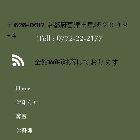
〒626-0017 京都府宮津市島崎２０３９
−４
Tell : 0772-22-2177
丹後産岩がき ミネラル豊富な 海のミ
ルク 飯尾醸造 富士酢プレミアム使用
全館WiFi対応しております。
の 特製ジュレ添え
Home
お知らせ
客室
お料理