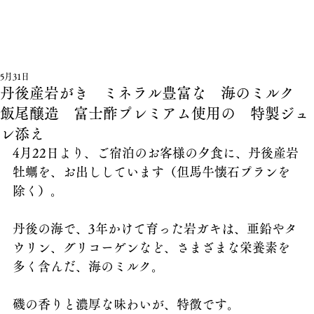
5月31日
丹後産岩がき ミネラル豊富な 海のミルク
飯尾醸造 富士酢プレミアム使用の 特製ジュ
レ添え
4月22日より、ご宿泊のお客様の夕食に、丹後産岩
牡蠣を、お出ししています（但馬牛懐石プランを
除く）。
丹後の海で、3年かけて育った岩ガキは、亜鉛やタ
ウリン、グリコーゲンなど、さまざまな栄養素を
多く含んだ、海のミルク。
磯の香りと濃厚な味わいが、特徴です。