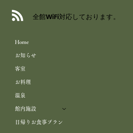
海の京都・宮津で 涼を呼ぶ 夏のしつ
らえ 祇園祭を彩る 宮津産ヒオウギ
全館WiFi対応しております。
Home
お知らせ
客室
お料理
温泉
館内施設
日帰りお食事プラン