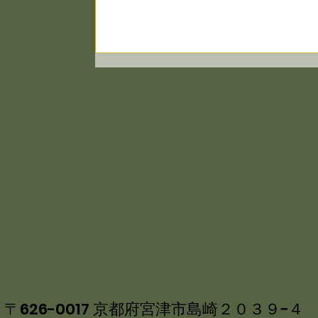
／舞鶴引揚記念館 企画展「ウズベ
タンと舞鶴」 10/25まで 舞鶴観
５月２日～５日 宮津⇔天橋立⇔一
宮 観光船増便 天橋立「蒼龍観」
ノラマシャトルバス運行
〒626-0017 京都府宮津市島崎２０３９−４