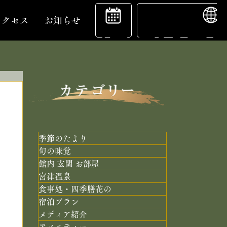
ENGL
宿
アクセス
お知らせ
泊
予
季節のたより
旬の味覚
館内 玄関 お部屋
約
宮津温泉
食事処・四季膳花の
宿泊プラン
メディア紹介
アメニティー