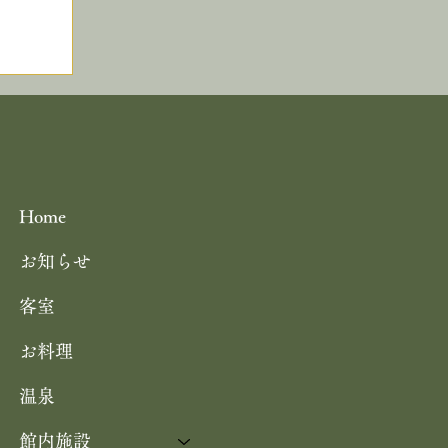
キス
ーナーにて 茶六別館の食事処・四季
光
花の をご紹介いただきました
Home
お知らせ
客室
の
お料理
 パ
温泉
館内施設