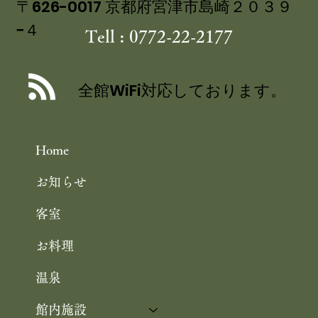
〒626-0017 京都府宮津市島崎２０３９
−４
Tell : 0772-22-2177
丹後産岩がき ミネラル豊富な 海のミ
ルク 飯尾醸造 富士酢プレミアム使用
全館WiFi対応しております。
の 特製ジュレ添え
Home
お知らせ
客室
お料理
温泉
館内施設