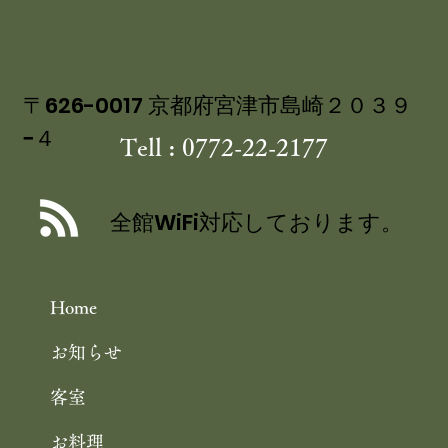
舞鶴自然文化園 アジサイ園 6/30まで
／舞鶴引揚記念館 企画展「ウズベキス
〒626-0017 京都府宮津市島崎２０３９
−４
タンと舞鶴」 10/25まで 舞鶴観光
Tell : 0772-22-2177
全館WiFi対応しております。
Home
お知らせ
客室
お料理