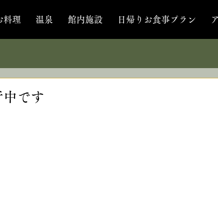
お料理
温泉
館内施設
日帰りお食事プラン
行中です