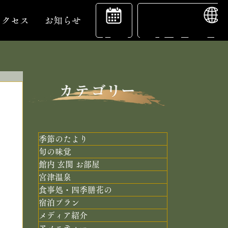
ENGL
宿
アクセス
お知らせ
泊
予
季節のたより
旬の味覚
館内 玄関 お部屋
約
宮津温泉
食事処・四季膳花の
宿泊プラン
メディア紹介
アメニティー