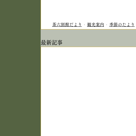
茶六別館だより
観光案内
季節のたより
最新記事