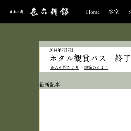
Home
客室
2014年7月7日
ホタル観賞バス 終了
茶六別館だより
季節のたより
最新記事