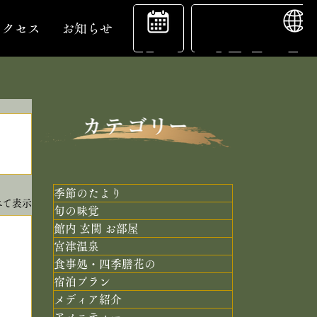
ENGL
宿
アクセス
お知らせ
泊
予
季節のたより
べて表示
旬の味覚
館内 玄関 お部屋
約
宮津温泉
食事処・四季膳花の
宿泊プラン
メディア紹介
アメニティー