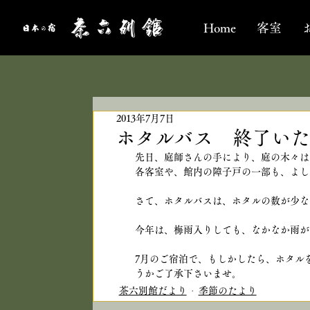
Home
客室
2013年7月7日
ホタルバス 終了いた
先日、庭師さんの手により、庭の木々は
各客室や、館内の障子戸の一部も、よし
さて、ホタルバスは、ホタルの数が少な
今年は、梅雨入りしても、なかなか雨が
7月のご宿泊で、もしかしたら、ホタル
うかご了承下さいませ。
茶六別館だより
季節のたより