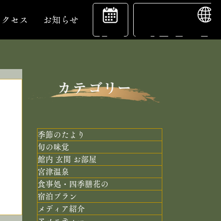
ENGL
宿
アクセス
お知らせ
泊
予
季節のたより
旬の味覚
館内 玄関 お部屋
約
宮津温泉
食事処・四季膳花の
宿泊プラン
メディア紹介
アメニティー