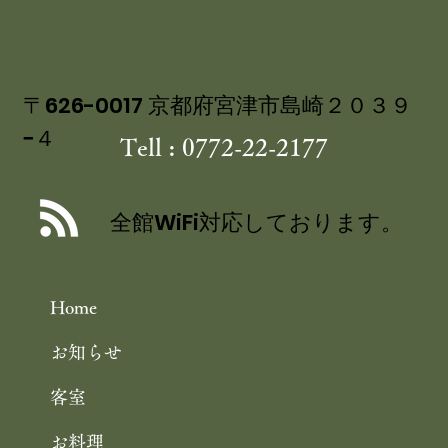
丹後産岩がき ミネラル豊富な 海のミ
〒626-0017 京都府宮津市島崎２０３９
ルク 飯尾醸造 富士酢プレミアム使用
−４
Tell : 0772-22-2177
の 特製ジュレ添え
全館WiFi対応しております。
Home
お知らせ
客室
お料理