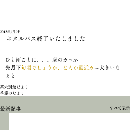
2012年7月9日
ホタルバス終了いたしました
ひと雨ごとに、、、庭のカニ≫
先
月
下
旬頃でしょうか、なんか最近カ
ニ大きいな
ぁと
茶六別館だより
季節のたより
すべて表示
最新記事