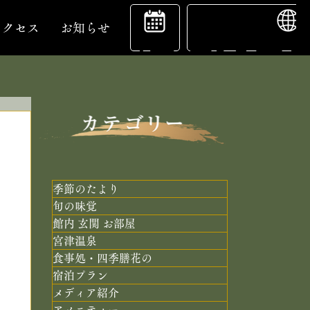
ENGL
宿
アクセス
お知らせ
泊
予
季節のたより
旬の味覚
館内 玄関 お部屋
約
宮津温泉
食事処・四季膳花の
宿泊プラン
メディア紹介
アメニティー