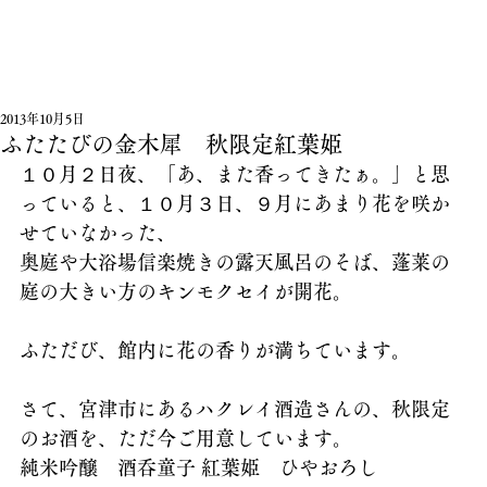
2013年10月5日
ふたたびの金木犀 秋限定紅葉姫
１０月２日夜、「あ、また香ってきたぁ。」と思
っていると、１０月３日、９月にあまり花を咲か
せていなかった、
奥庭や大浴場信楽焼きの露天風呂のそば、蓬莱の
庭の大きい方のキンモクセイが開花。
ふただび、館内に花の香りが満ちています。
さて、宮津市にあるハクレイ酒造さんの、秋限定
のお酒を、ただ今ご用意しています。
純米吟醸　酒呑童子 紅葉姫　ひやおろし