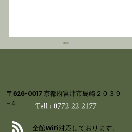
〒626-0017 京都府宮津市島崎２０３９
−４
Tell : 0772-22-2177
丹後産岩がき ミネラル豊富な 海のミ
ルク 飯尾醸造 富士酢プレミアム使用
全館WiFi対応しております。