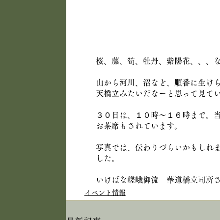
桜、藤、筍、牡丹、紫陽花、、、
山から河川、沼など、順番に生け
天橋立みたいだなーと思って見て
３０日は、１０時～１６時まで。
お茶席もされています。
写真では、伝わりづらいかもしれ
した。
いけばな嵯峨御流　華道橋立司所
イベント情報