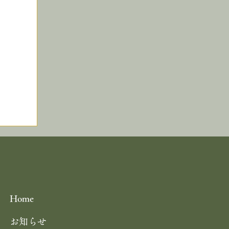
0まで
８月３０～３１日 天橋立ビーチサイ
キス
BAR『Les Pins』2025 のご案内
光
Home
お知らせ