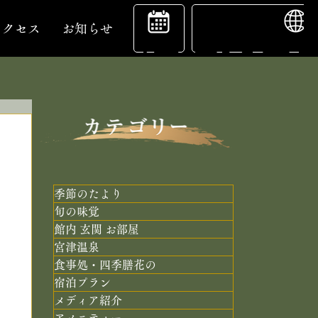
ENGL
宿
アクセス
お知らせ
泊
予
季節のたより
旬の味覚
館内 玄関 お部屋
約
宮津温泉
食事処・四季膳花の
宿泊プラン
メディア紹介
アメニティー