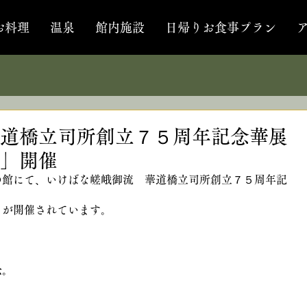
お料理
温泉
館内施設
日帰りお食事プラン
華道橋立司所創立７５周年記念華展
」開催
の館にて、いけばな嵯峨御流　華道橋立司所創立７５周年記
」が開催されています。
松。