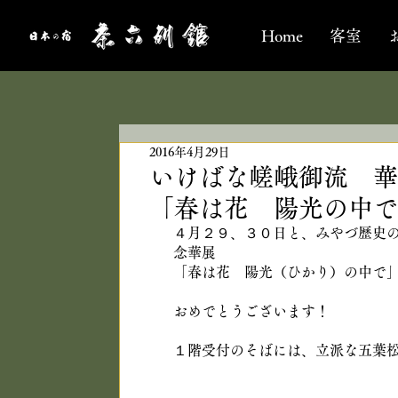
Home
客室
2016年4月29日
いけばな嵯峨御流 
「春は花 陽光の中で
４月２９、３０日と、みやづ歴史
念華展
「春は花　陽光（ひかり）の中で
おめでとうございます！
１階受付のそばには、立派な五葉