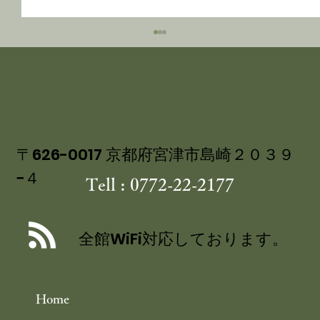
〒626-0017 京都府宮津市島崎２０３９
−４
Tell : 0772-22-2177
丹後産岩がき ミネラル豊富な 海のミ
ルク 飯尾醸造 富士酢プレミアム使用
全館WiFi対応しております。
の 特製ジュレ添え
Home