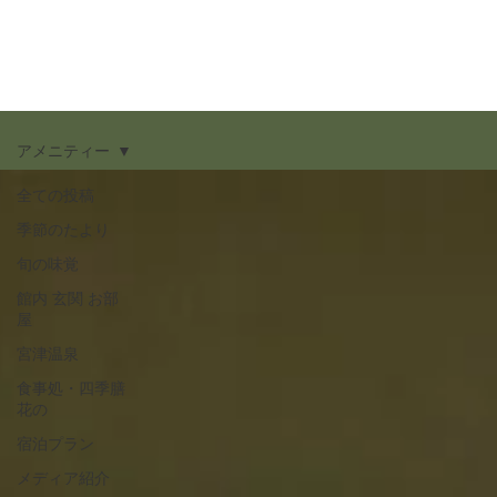
アメニティー
全ての投稿
季節のたより
旬の味覚
館内 玄関 お部
屋
宮津温泉
食事処・四季膳
花の
宿泊プラン
メディア紹介