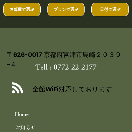
地の作務衣は、お部屋にご用意。 作務衣は、お子様用のサ
ズもございますので、ご希望の場合は、お申しつけ下...
お部屋で選ぶ
プランで選ぶ
日付で選ぶ
〒626-0017 京都府宮津市島崎２０３９
−４
Tell : 0772-22-2177
全館WiFi対応しております。