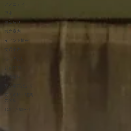
アメニティー
歴史
お知らせ
観光案内
イベント情報
交通案内
地元のお店
お宿仲間
新着情報
茶六別館だより
花の名所・紅葉
の名所
TOP_お知らせ